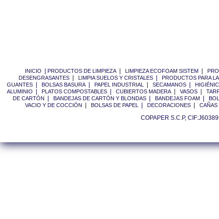
|
|
|
INICIO
PRODUCTOS DE LIMPIEZA
LIMPIEZA ECOFOAM SISTEM
PRO
|
|
DESENGRASANTES
LIMPIA SUELOS Y CRISTALES
PRODUCTOS PARA LA
|
|
|
|
GUANTES
BOLSAS BASURA
PAPEL INDUSTRIAL
SECAMANOS
HIGIÉNI
|
|
|
|
ALUMINIO
PLATOS COMPOSTABLES
CUBIERTOS MADERA
VASOS
TAR
|
|
|
DE CARTÓN
BANDEJAS DE CARTÓN Y BLONDAS
BANDEJAS FOAM
BOL
|
|
|
VACIO Y DE COCCIÓN
BOLSAS DE PAPEL
DECORACIONES
CAÑAS 
COPAPER S.C.P, CIF:J6038955