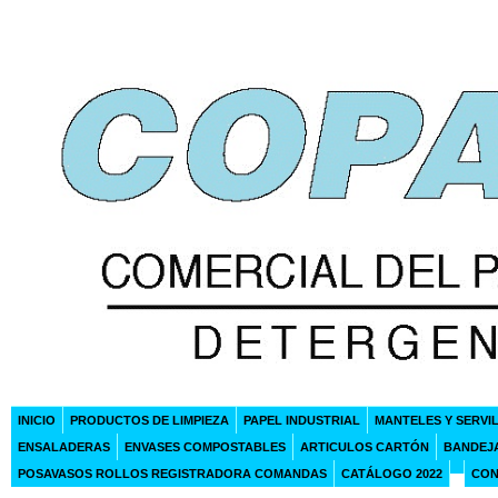
INICIO
PRODUCTOS DE LIMPIEZA
PAPEL INDUSTRIAL
MANTELES Y SERVI
ENSALADERAS
ENVASES COMPOSTABLES
ARTICULOS CARTÓN
BANDEJ
POSAVASOS ROLLOS REGISTRADORA COMANDAS
CATÁLOGO 2022
CON