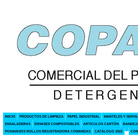
INICIO
PRODUCTOS DE LIMPIEZA
PAPEL INDUSTRIAL
MANTELES Y SERVI
ENSALADERAS
ENVASES COMPOSTABLES
ARTICULOS CARTÓN
BANDEJ
POSAVASOS ROLLOS REGISTRADORA COMANDAS
CATÁLOGO 2022
CON