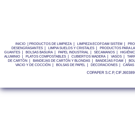
|
|
|
INICIO
PRODUCTOS DE LIMPIEZA
LIMPIEZA ECOFOAM SISTEM
PRO
|
|
DESENGRASANTES
LIMPIA SUELOS Y CRISTALES
PRODUCTOS PARA LA
|
|
|
|
GUANTES
BOLSAS BASURA
PAPEL INDUSTRIAL
SECAMANOS
HIGIÉNI
|
|
|
|
ALUMINIO
PLATOS COMPOSTABLES
CUBIERTOS MADERA
VASOS
TAR
|
|
|
DE CARTÓN
BANDEJAS DE CARTÓN Y BLONDAS
BANDEJAS FOAM
BOL
|
|
|
VACIO Y DE COCCIÓN
BOLSAS DE PAPEL
DECORACIONES
CAÑAS 
COPAPER S.C.P, CIF:J6038955